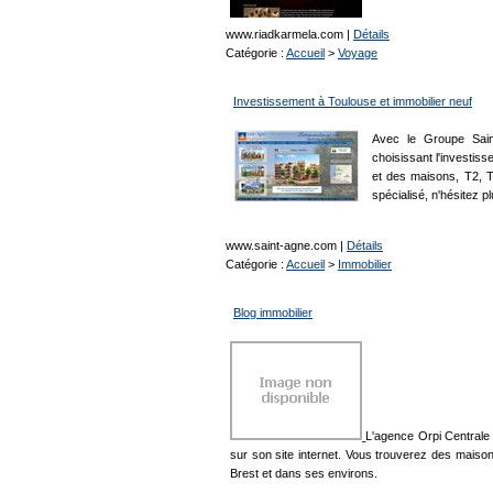
www.riadkarmela.com
|
Détails
Catégorie :
Accueil
>
Voyage
Investissement à Toulouse et immobilier neuf
Avec le Groupe Saint
choisissant l'investis
et des maisons, T2, T
spécialisé, n'hésitez 
www.saint-agne.com
|
Détails
Catégorie :
Accueil
>
Immobilier
Blog immobilier
L'agence Orpi Centrale
sur son site internet. Vous trouverez des maiso
Brest et dans ses environs.