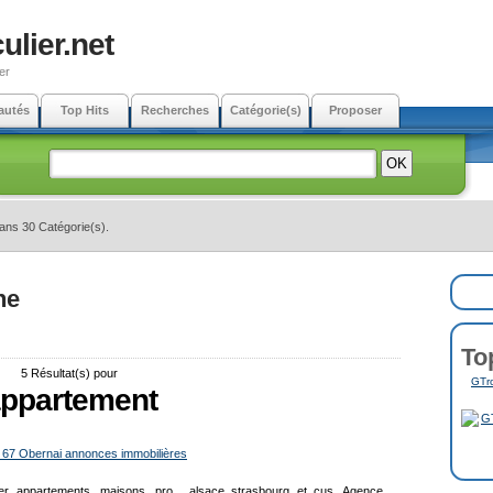
ulier.net
er
autés
Top Hits
Recherches
Catégorie(s)
Proposer
dans 30 Catégorie(s).
ne
To
5 Résultat(s) pour
GTro
ppartement
 67 Obernai annonces immobilières
lier appartements, maisons, pro , alsace strasbourg et cus. Agence