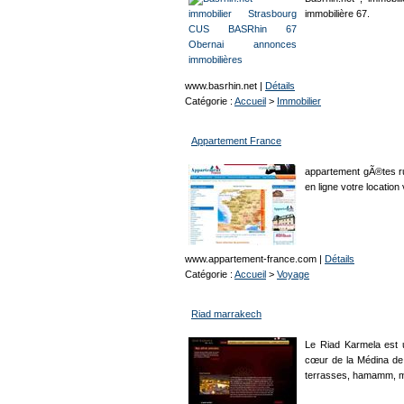
immobilière 67.
www.basrhin.net
|
Détails
Catégorie :
Accueil
>
Immobilier
Appartement France
appartement gÃ®tes r
en ligne votre locatio
www.appartement-france.com
|
Détails
Catégorie :
Accueil
>
Voyage
Riad marrakech
Le Riad Karmela est 
cœur de la Médina de
terrasses, hamamm, ma