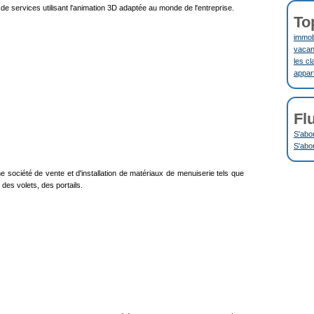
e services utilisant l'animation 3D adaptée au monde de l'entreprise.
To
immobi
vacanc
les cl
appar
Fl
S'abo
S'abo
 société de vente et d'installation de matériaux de menuiserie tels que
des volets, des portails.