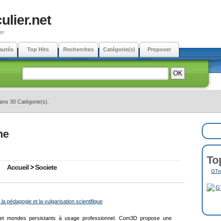
ulier.net
er
autés
Top Hits
Recherches
Catégorie(s)
Proposer
dans 30 Catégorie(s).
ne
To
Accueil
>
Societe
GTro
 pédagogie et la vulgarisation scientifique
 et mondes persistants à usage professionnel. Com3D propose une