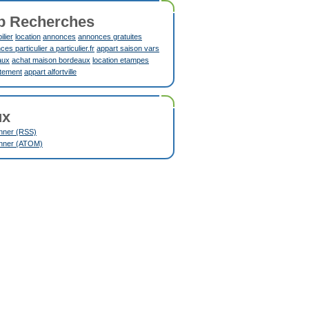
p Recherches
lier
location
annonces
annonces gratuites
es particulier a particulier.fr
appart saison vars
aux
achat maison bordeaux
location etampes
tement
appart alfortville
ux
nner (RSS)
nner (ATOM)