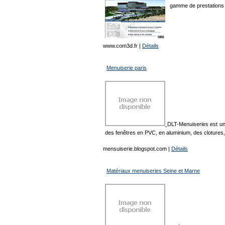
gamme de prestations d
www.com3d.fr
|
Détails
Menuiserie paris
DLT-Menuiseries est une
des fenêtres en PVC, en aluminium, des clotures, 
mensuiserie.blogspot.com
|
Détails
Matériaux menuiseries Seine et Marne