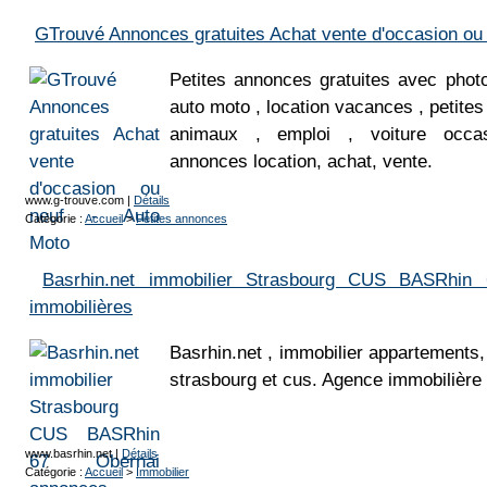
GTrouvé Annonces gratuites Achat vente d'occasion ou 
Petites annonces gratuites avec phot
auto moto , location vacances , petite
animaux , emploi , voiture occas
annonces location, achat, vente.
www.g-trouve.com
|
Détails
Catégorie :
Accueil
>
Petites annonces
Basrhin.net immobilier Strasbourg CUS BASRhin
immobilières
Basrhin.net , immobilier appartements,
strasbourg et cus. Agence immobilière 
www.basrhin.net
|
Détails
Catégorie :
Accueil
>
Immobilier