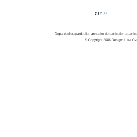
(1)
2
3
»
Departiculieraparticulier, annuaire de particulier a partic
© Copyright 2006 Design: Luka 