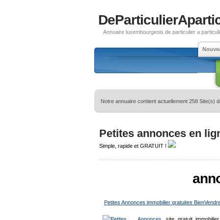
DeParticulierApartic
Annuaire luxembourgeois de particulier a particuli
Nouve
Notre annuaire contient actuellement 258 Site(s) 
Petites annonces en lig
Simple, rapide et GRATUIT !
anno
Petites Annonces immobilier gratuites BienVendr
site gratuit immobili