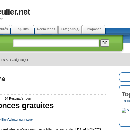
ulier.net
er
autés
Top Hits
Recherches
Catégorie(s)
Proposer
dans 30 Catégorie(s).
ne
To
14 Résultat(s) pour
GTro
nces gratuites
e BienAcheter.eu, maiso
er particulier professionels. immobilier de particulier LES ANNONCES