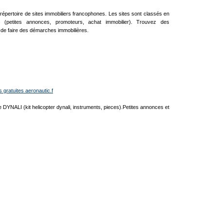
 répertoire de sites immobiliers francophones. Les sites sont classés en
es (petites annonces, promoteurs, achat immobilier). Trouvez des
de faire des démarches immobilières.
 gratuites aeronautic.f
e DYNALI (kit helicopter dynali, instruments, pieces).Petites annonces et