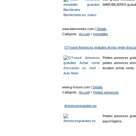
IMMOBILIERES gratu
www.bienvendre.com
|
Détails
Catégorie :
Accueil
>
Immobilier
GTrouvé Annonces gratuites Achat vente d'occas
Petites annonces grat
petites annonces immo
location, achat, vente.
www.g-trouve.com
|
Détails
Catégorie :
Accueil
>
Petites annonces
Annoncesgratuites.eu
Petites annonces grat
pays/régions.