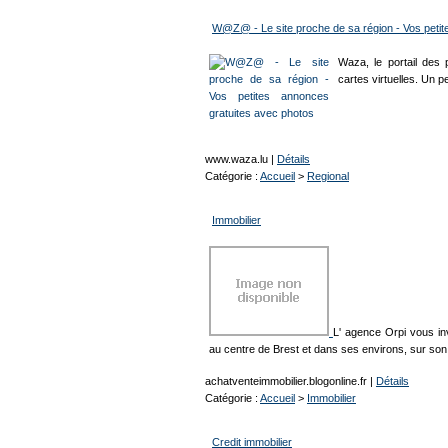
W@Z@ - Le site proche de sa région - Vos petit
Waza, le portail des 
cartes virtuelles. Un p
www.waza.lu
|
Détails
Catégorie :
Accueil
>
Regional
Immobilier
L' agence Orpi vous inv
au centre de Brest et dans ses environs, sur son 
achatventeimmobilier.blogonline.fr
|
Détails
Catégorie :
Accueil
>
Immobilier
Credit immobilier