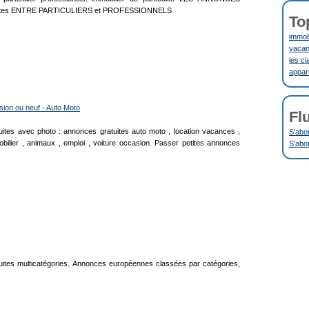
ites ENTRE PARTICULIERS et PROFESSIONNELS
To
immobi
vacanc
les cl
appar
ion ou neuf - Auto Moto
Fl
uites avec photo : annonces gratuites auto moto , location vacances ,
S'abo
bilier , animaux , emploi , voiture occasion. Passer petites annonces
S'abo
uites multicatégories. Annonces européennes classées par catégories,