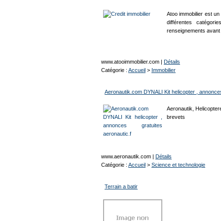
Atoo immobilier est un
différentes catégori
renseignements avant 
www.atooimmobilier.com
|
Détails
Catégorie :
Accueil
>
Immobilier
Aeronautik.com DYNALI Kit helicopter , annonces
Aeronautik, Helicopter
brevets
www.aeronautik.com
|
Détails
Catégorie :
Accueil
>
Science et technologie
Terrain a batir