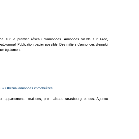
nce sur le premier réseau d'annonces. Annonces visible sur Free,
utojournal, Publication papier possible. Des milliers d'annonces d'emploi
lter également !
 67 Obernai annonces immobilières
lier appartements, maisons, pro , alsace strasbourg et cus. Agence