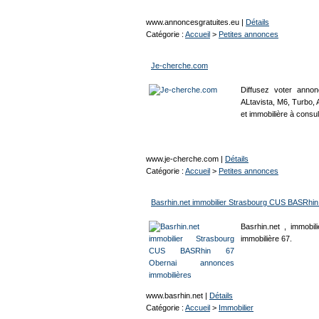
www.annoncesgratuites.eu
|
Détails
Catégorie :
Accueil
>
Petites annonces
Je-cherche.com
Diffusez voter anno
ALtavista, M6, Turbo, A
et immobilière à consu
www.je-cherche.com
|
Détails
Catégorie :
Accueil
>
Petites annonces
Basrhin.net immobilier Strasbourg CUS BASRhin
Basrhin.net , immobi
immobilière 67.
www.basrhin.net
|
Détails
Catégorie :
Accueil
>
Immobilier