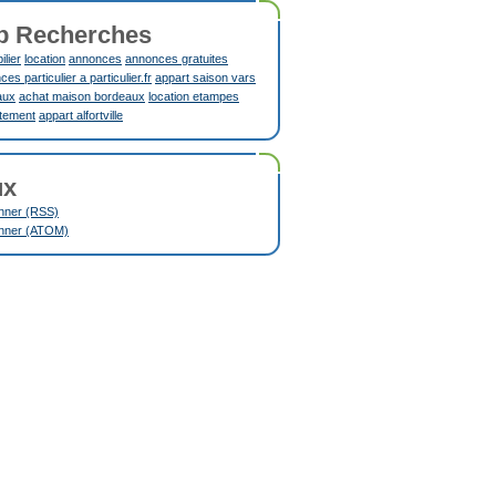
p Recherches
lier
location
annonces
annonces gratuites
es particulier a particulier.fr
appart saison vars
aux
achat maison bordeaux
location etampes
tement
appart alfortville
ux
nner (RSS)
nner (ATOM)