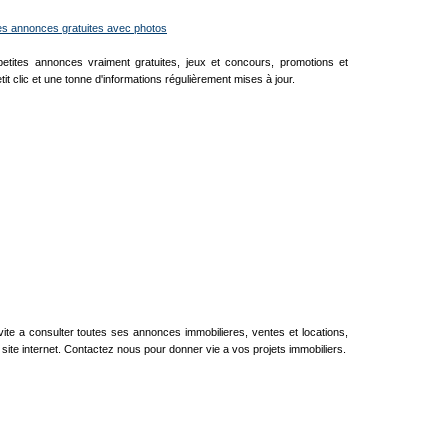
es annonces gratuites avec photos
petites annonces vraiment gratuites, jeux et concours, promotions et
etit clic et une tonne d'informations régulièrement mises à jour.
ite a consulter toutes ses annonces immobilieres, ventes et locations,
site internet. Contactez nous pour donner vie a vos projets immobiliers.