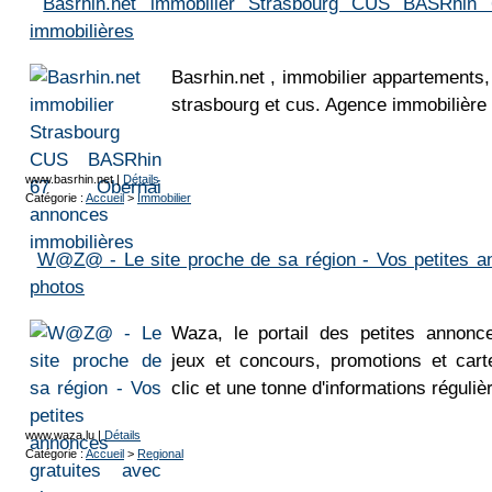
Basrhin.net immobilier Strasbourg CUS BASRhin
immobilières
Basrhin.net , immobilier appartements,
strasbourg et cus. Agence immobilière 
www.basrhin.net
|
Détails
Catégorie :
Accueil
>
Immobilier
W@Z@ - Le site proche de sa région - Vos petites a
photos
Waza, le portail des petites annonce
jeux et concours, promotions et carte
clic et une tonne d'informations réguli
www.waza.lu
|
Détails
Catégorie :
Accueil
>
Regional