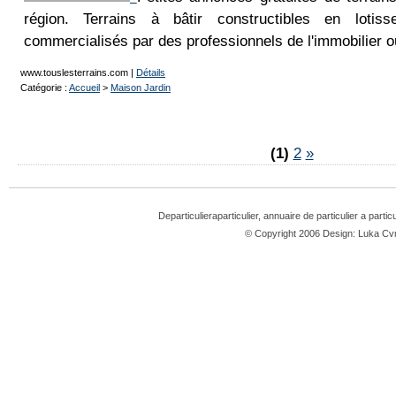
région. Terrains à bâtir constructibles en lotis
commercialisés par des professionnels de l'immobilier ou
www.touslesterrains.com
|
Détails
Catégorie :
Accueil
>
Maison Jardin
(1)
2
»
Departiculieraparticulier, annuaire de particulier a partic
© Copyright 2006 Design: Luka 