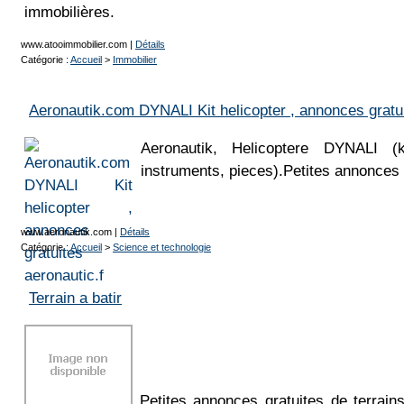
immobilières.
www.atooimmobilier.com
|
Détails
Catégorie :
Accueil
>
Immobilier
Aeronautik.com DYNALI Kit helicopter , annonces gratui
Aeronautik, Helicoptere DYNALI (ki
instruments, pieces).Petites annonces 
www.aeronautik.com
|
Détails
Catégorie :
Accueil
>
Science et technologie
Terrain a batir
Petites annonces gratuites de terrain