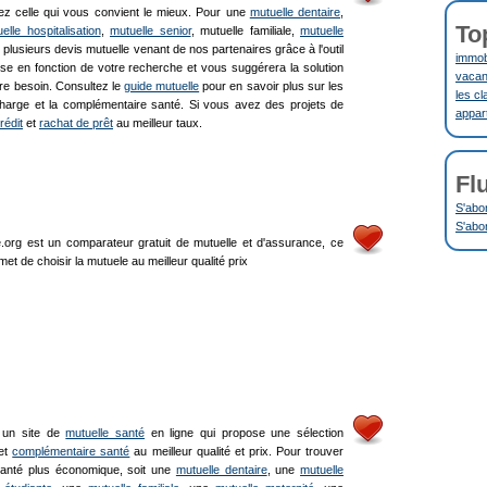
sez celle qui vous convient le mieux. Pour une
mutuelle dentaire
,
To
elle hospitalisation
,
mutuelle senior
, mutuelle familiale,
mutuelle
 plusieurs devis mutuelle venant de nos partenaires grâce à l'outil
immobi
se en fonction de votre recherche et vous suggérera la solution
vacanc
re besoin. Consultez le
guide mutuelle
pour en savoir plus sur les
les cl
harge et la complémentaire santé. Si vous avez des projets de
appar
rédit
et
rachat de prêt
au meilleur taux.
Fl
S'abo
S'abo
.org est un comparateur gratuit de mutuelle et d'assurance, ce
t de choisir la mutuele au meilleur qualité prix
t un site de
mutuelle santé
en ligne qui propose une sélection
 et
complémentaire santé
au meilleur qualité et prix. Pour trouver
anté plus économique, soit une
mutuelle dentaire
, une
mutuelle