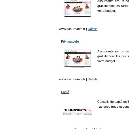
Assursante est un c
gratuitement les tari
votre budget.
www.assursante.fr
|
Détails
Prix mutuelle
Assursante est un c
gratuitement les prix
votre budget.
www.assursante.fr
|
Détails
Santé
Conseils de santé en 
: astuces trucs et cons