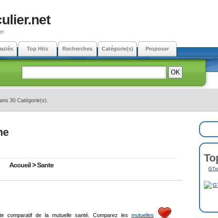
ulier.net
er
autés
Top Hits
Recherches
Catégorie(s)
Proposer
dans 30 Catégorie(s).
ne
To
Accueil
>
Sante
GTro
ite comparatif de la mutuelle santé. Comparez les
mutuelles