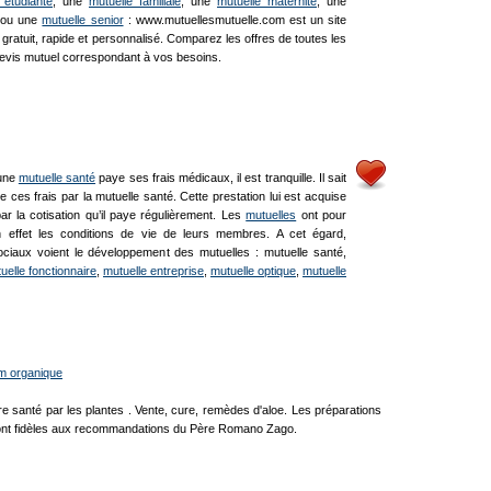
 étudiante
, une
mutuelle familiale
, une
mutuelle maternité
, une
ou une
mutuelle senior
: www.mutuellesmutuelle.com est un site
gratuit, rapide et personnalisé. Comparez les offres de toutes les
evis mutuel correspondant à vos besoins.
’une
mutuelle santé
paye ses frais médicaux, il est tranquille. Il sait
e ces frais par la mutuelle santé. Cette prestation lui est acquise
r la cotisation qu’il paye régulièrement. Les
mutuelles
ont pour
en effet les conditions de vie de leurs membres. A cet égard,
ciaux voient le développement des mutuelles : mutuelle santé,
uelle fonctionnaire
,
mutuelle entreprise
,
mutuelle optique
,
mutuelle
um organique
e santé par les plantes . Vente, cure, remèdes d'aloe. Les préparations
ont fidèles aux recommandations du Père Romano Zago.