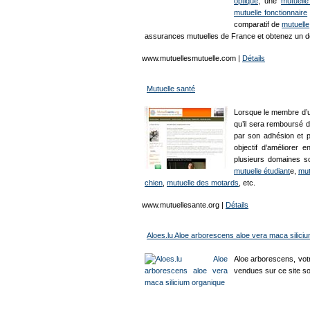
optique
, une
mutuelle
mutuelle fonctionnaire
comparatif de
mutuelle
assurances mutuelles de France et obtenez un d
www.mutuellesmutuelle.com
|
Détails
Mutuelle santé
Lorsque le membre d
qu’il sera remboursé d
par son adhésion et pa
objectif d’améliorer 
plusieurs domaines so
mutuelle étudiant
e,
mut
chien
,
mutuelle des motards
, etc.
www.mutuellesante.org
|
Détails
Aloes.lu Aloe arborescens aloe vera maca silici
Aloe arborescens, votr
vendues sur ce site s