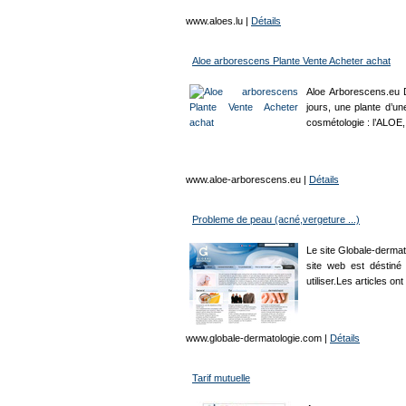
www.aloes.lu
|
Détails
Aloe arborescens Plante Vente Acheter achat
Aloe Arborescens.eu D
jours, une plante d’un
cosmétologie : l’ALOE
www.aloe-arborescens.eu
|
Détails
Probleme de peau (acné,vergeture ...)
Le site Globale-dermat
site web est déstiné
utiliser.Les articles 
www.globale-dermatologie.com
|
Détails
Tarif mutuelle