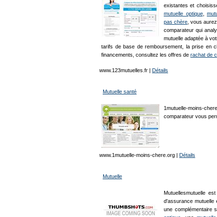
existantes et choisis
mutuelle optique
,
mutu
pas chère
, vous aurez
comparateur qui analy
mutuelle adaptée à vot
tarifs de base de remboursement, la prise en c
financements, consultez les offres de
rachat de c
www.123mutuelles.fr
|
Détails
Mutuelle santé
1mutuelle-moins-chere
comparateur vous perme
www.1mutuelle-moins-chere.org
|
Détails
Mutuelle
Mutuellesmutuelle es
d'assurance mutuelle
une complémentaire s