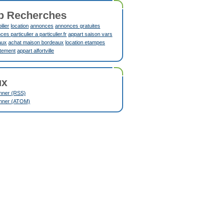
p Recherches
lier
location
annonces
annonces gratuites
es particulier a particulier.fr
appart saison vars
aux
achat maison bordeaux
location etampes
tement
appart alfortville
ux
nner (RSS)
nner (ATOM)