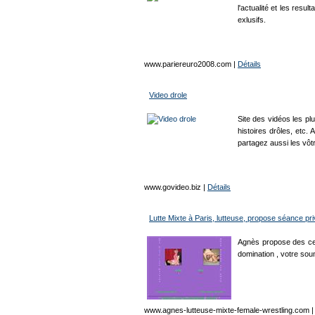
l'actualité et les resu
exlusifs.
www.pariereuro2008.com
|
Détails
Video drole
Site des vidéos les pl
histoires drôles, etc.
partagez aussi les vôt
www.govideo.biz
|
Détails
Lutte Mixte à Paris, lutteuse, propose séance pri
Agnès propose des ces
domination , votre sou
www.agnes-lutteuse-mixte-female-wrestling.com