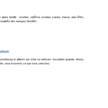
lans famille : recettes, vidÃ©os recettes cuisine, menus, bien-Ãªtre,
ctualitÃ© des marques NestlÃ©...
u webcam
Luxembourg et ailleurs par tchat ou webcam. Inscription gratuite. Amour,
rète, vous trouverez ce que vous cherchez.