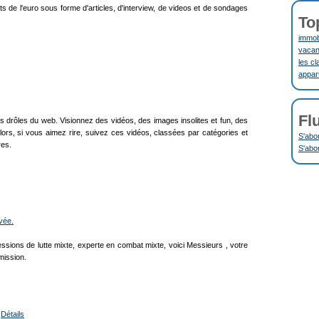
ltats de l'euro sous forme d'articles, d'interview, de videos et de sondages
To
immobi
vacanc
les cl
appar
Fl
us drôles du web. Visionnez des vidéos, des images insolites et fun, des
 Alors, si vous aimez rire, suivez ces vidéos, classées par catégories et
S'abo
res.
S'abo
vée.
sions de lutte mixte, experte en combat mixte, voici Messieurs , votre
mission.
|
Détails