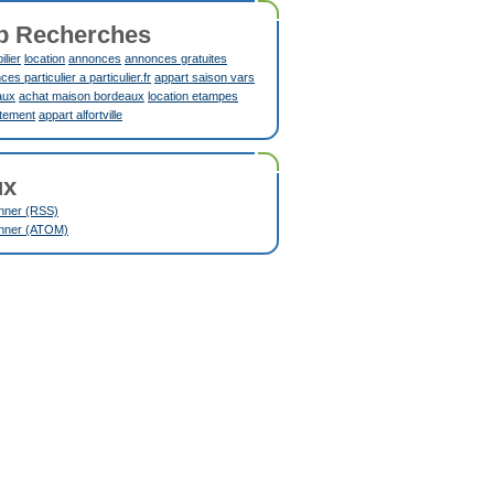
p Recherches
lier
location
annonces
annonces gratuites
es particulier a particulier.fr
appart saison vars
aux
achat maison bordeaux
location etampes
tement
appart alfortville
ux
nner (RSS)
nner (ATOM)