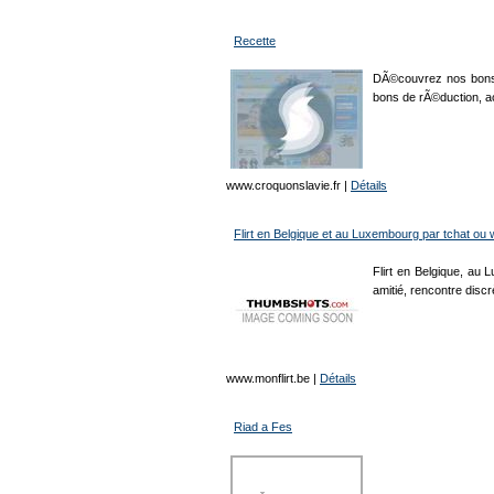
Recette
DÃ©couvrez nos bons p
bons de rÃ©duction, a
www.croquonslavie.fr
|
Détails
Flirt en Belgique et au Luxembourg par tchat o
Flirt en Belgique, au 
amitié, rencontre disc
www.monflirt.be
|
Détails
Riad a Fes