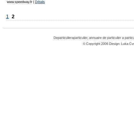
www.speedway.fr
|
Détails
1
2
Departiculieraparticulier, annuaire de particulier a partic
© Copyright 2006 Design: Luka 